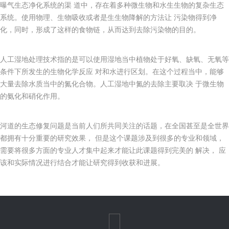
曝气生态净化系统的渠 道中，存在着多种微生物和水生生物的复杂生态
系统。使用物理、生物吸收或者是生生物降解的方法让 污染物得到净
化，同时，形成了这样的食物链，从而达到去除污染物的目的。
人工湿地处理技术指的是可以使用湿地当中植物处于好氧、缺氧、无氧等
条件下所发生的生物化学反应 对和水进行区划。在这个过程当中，能够
大量去除水质当中的氮化合物。人工湿地中氮的去除主要取决 于微生物
的氨化和硝化作用。
河道的生态修复问题是当前人们所共同关注的话题，在全国甚至是全世界
都拥有十分重要的研究效果， 但是这个课题涉及到很多的专业和领域，
需要将很多方面的专业人才集中起来才能让此课题得到完美的 解决， 应
该和实际情况进行结合才能让研究得到收获和进展。