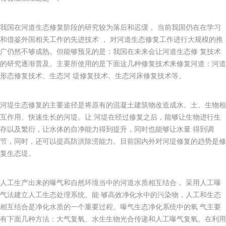
我国在河道生态修复阶段的研究较为落后和迟缓， 当前我国仍在在学习
和借鉴外国相关工作的先进技术 ， 对河道生态修复工作进行大规模的推
广仍然不够成熟。但能够预见的是：我国在未来会让河道生态修 复技术
的研究逐渐普及。主要所使用的是下面这几种修复技术来修复河道：河道
形态修复技术、生态河 堤修复技术、生态河床修复技术等。
河堤生态修复的主要途径是将原有的混凝土建筑物改造成水、土、生物相
互作用、快速生长的河堤。让 河堤在经过修复之后，能够让生物进行生
存以及繁衍，让水体的自净能力得到提升，同时也能够让水量 得到调
节，同时，还可以提高防洪除涝能力。目前国内外对河堤修复的趋势是修
复生态堤。
人工生产出来的曝气和自然环境当中的河道水质相互结合， 采用人工曝
气法建立人工生态处理系统。能 够高效净化水中的污染物，人工和生态
相互结合是净化水质的一个重要过程。曝气生态净化系统中的氧 气主要
有下面几种方法：大气复氧、水生生物光合传递和人工曝气复氧。在利用